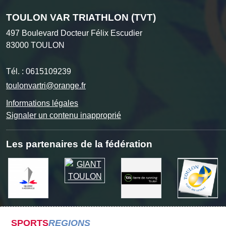
TOULON VAR TRIATHLON (TVT)
497 Boulevard Docteur Félix Escudier
83000
TOULON
Tél. :
0615109239
toulonvartri@orange.fr
Informations légales
Signaler un contenu inapproprié
Les partenaires de la fédération
SPORTS
REGIONS