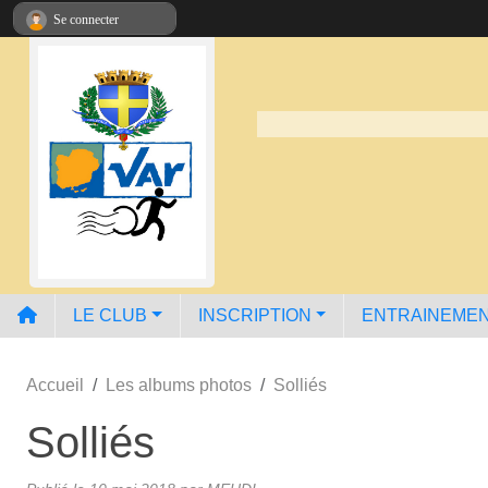
Panneau de gestion des cookies
Se connecter
LE CLUB
INSCRIPTION
ENTRAINEME
Accueil
Les albums photos
Solliés
Solliés