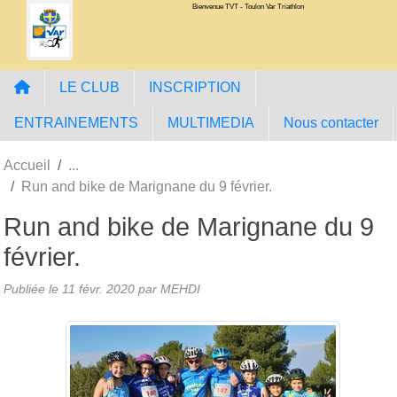
Bienvenue TVT - Toulon Var Triathlon
Panneau de gestion des cookies
LE CLUB
INSCRIPTION
ENTRAINEMENTS
MULTIMEDIA
Nous contacter
Accueil
Run and bike de Marignane du 9 février.
Run and bike de Marignane du 9
février.
Publiée le
11 févr. 2020
par MEHDI