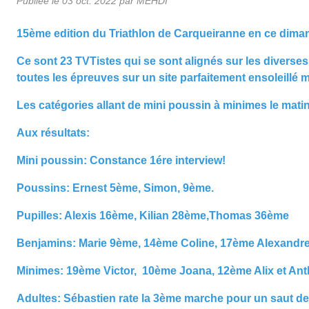
Publiée le
03 oct. 2022
par MEHDI
15ème edition du Triathlon de Carqueiranne en ce diman
Ce sont 23 TVTistes qui se sont alignés sur les diverses
toutes les épreuves sur un site parfaitement ensoleillé m
Les catégories allant de mini poussin à minimes le matin,
Aux résultats:
Mini poussin: Constance 1ére interview!
Poussins: Ernest 5ème, Simon, 9ème.
Pupilles: Alexis 16ème, Kilian 28ème,Thomas 36ème
Benjamins: Marie 9ème, 14ème Coline, 17ème Alexandre
Minimes: 19ème Victor, 10ème Joana, 12ème Alix et A
Adultes: Sébastien rate la 3ème marche pour un saut d