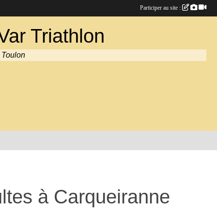
Participer au site :
ar Triathlon
à Toulon
ltes à Carqueiranne